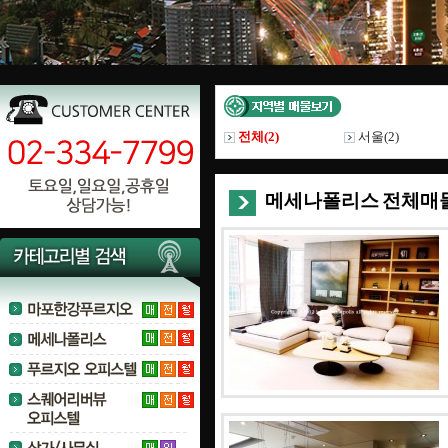
전체(
2
)
서울(
2
)
메세나폴리스 전체매