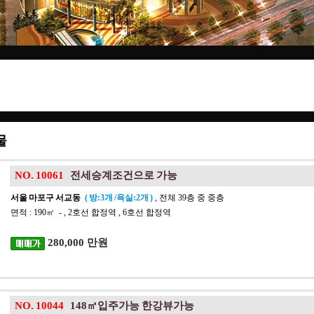
물
NO. 10061
전세승계조건으로 가능
서울 마포구 서교동
( 방:3개 /욕실:2개 )
, 전체 39층 중 중층
면적 : 190㎡ - , 2호선 합정역 , 6호선 합정역
280,000 만원
NO. 10044
148㎡입주가능 한강뷰가능