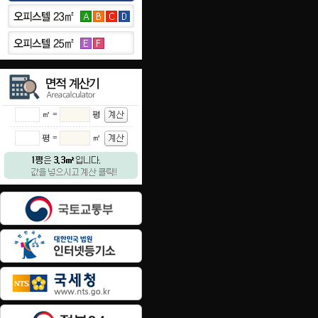
㎡ =
평
평 =
㎡