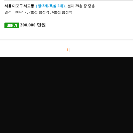
서울 마포구 서교동
( 방:3개 /욕실:2개 )
, 전체 39층 중 중층
면적 : 190㎡ - , 2호선 합정역 , 6호선 합정역
300,000 만원
1
|