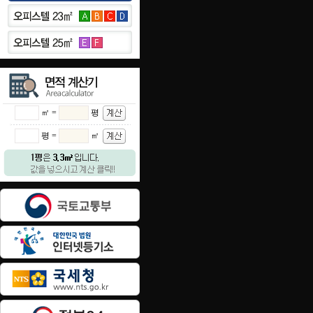
㎡ =
평
평 =
㎡