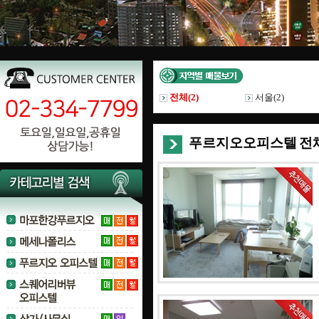
전체(
2
)
서울(
2
)
푸르지오오피스텔 전