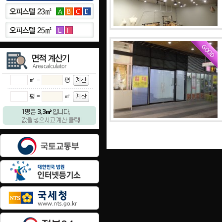
㎡ =
평
평 =
㎡