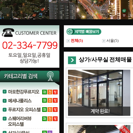
전체(
5
)
서울(
5
)
상가/사무실 전체매물