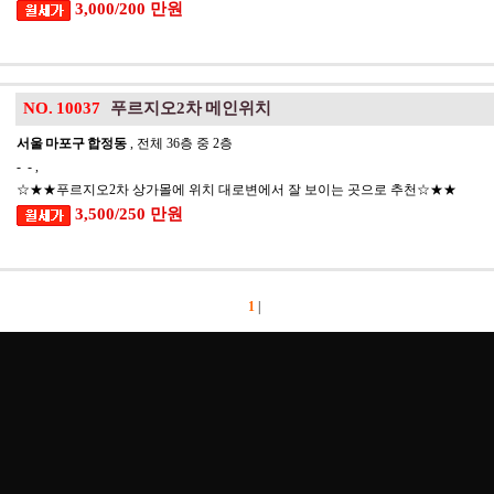
3,000/200 만원
NO. 10037
푸르지오2차 메인위치
서울 마포구 합정동
, 전체 36층 중 2층
- - ,
☆★★푸르지오2차 상가몰에 위치 대로변에서 잘 보이는 곳으로 추천☆★★
3,500/250 만원
1
|