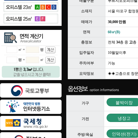
매물구분
푸르지오오피스텔
소재지
서울 마포구 합정
매매가
30,000 만원
면적
60㎡(B)
층정보
전체
34
층 중
고
층
㎡ =
평
입주일자
10월말이후
평 =
㎡
주차여부
가능
요약정보
◈◈고층으로 창문
붙박이장
가구
냉장고
가전
인덕션(전기)
주방/욕실