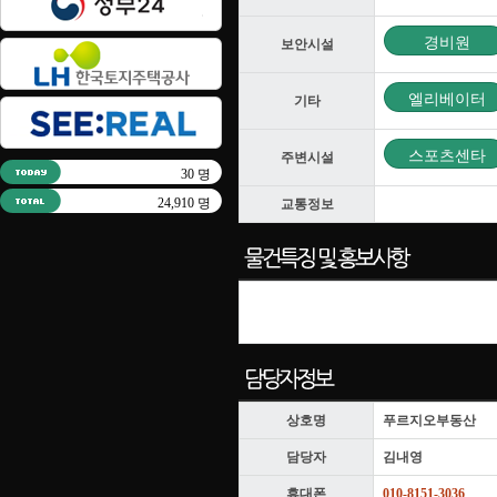
경비원
보안시설
엘리베이터
기타
스포츠센타
주변시설
30 명
24,910 명
교통정보
상호명
푸르지오부동산
담당자
김내영
휴대폰
010-8151-3036