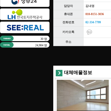
담당자
김내영
휴대폰
010-8151-3036
전화번호
02-334-7799
카카오톡
30 명
주소
24,904 명
대체매물정보