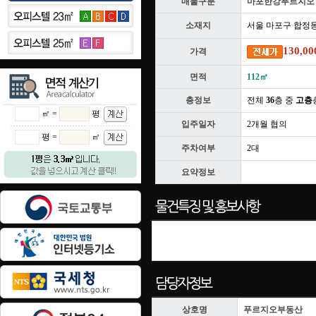
매물구분
마포한강푸르지오
소재지
서울 마포구 합정
130,00
가격
면적
112㎡
층정보
전체
36
층 중
고층
㎡ =
평
입주일자
2개월 협의
평 =
㎡
주차여부
2대
요약정보
상호명
푸르지오부동산