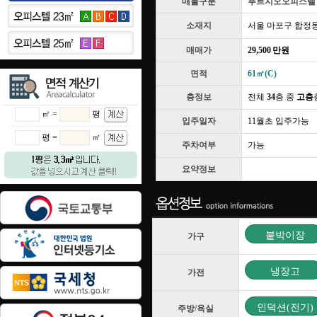
매물구분
푸르지오오피스텔
소재지
서울 마포구 합정
매매가
29,500 만원
면적
61㎡(C)
층정보
전체
34
층 중
고층
㎡ =
평
입주일자
11월초 입주가능
평 =
㎡
주차여부
가능
요약정보
붙박이장
가구
냉장고
가전
인덕션(전기)
주방/욕실