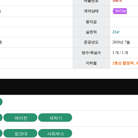
매물번호
10074
동
계약상태
융자금
실면적
23㎡
층
준공년도
2016년 7월
방수/욕실수
1 개 / 1 개
지하철
2호선 합정역 ,
에어컨
세탁기
씽크대
샤워부스