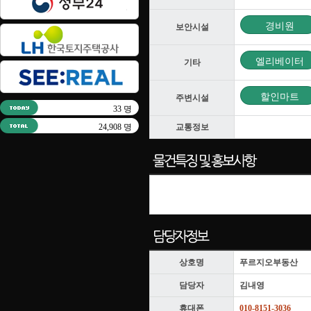
경비원
보안시설
엘리베이터
기타
할인마트
주변시설
33 명
24,908 명
교통정보
상호명
푸르지오부동산
담당자
김내영
휴대폰
010-8151-3036