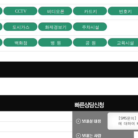
CCTV
비디오폰
카드키
번호키
도시가스
화제경보기
주차시설
백화점
병 원
공 원
교육시설